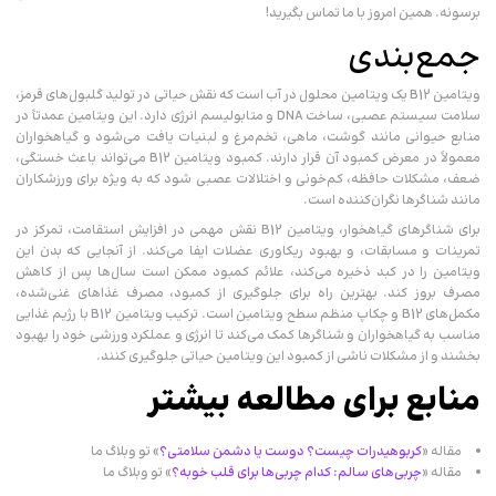
برسونه. همین امروز با ما تماس بگیرید!
جمع‌بندی
ویتامین B12 یک ویتامین محلول در آب است که نقش حیاتی در تولید گلبول‌های قرمز،
سلامت سیستم عصبی، ساخت DNA و متابولیسم انرژی دارد. این ویتامین عمدتاً در
منابع حیوانی مانند گوشت، ماهی، تخم‌مرغ و لبنیات یافت می‌شود و گیاهخواران
معمولاً در معرض کمبود آن قرار دارند. کمبود ویتامین B12 می‌تواند باعث خستگی،
ضعف، مشکلات حافظه، کم‌خونی و اختلالات عصبی شود که به ویژه برای ورزشکاران
مانند شناگرها نگران‌کننده است.
برای شناگرهای گیاهخوار، ویتامین B12 نقش مهمی در افزایش استقامت، تمرکز در
تمرینات و مسابقات، و بهبود ریکاوری عضلات ایفا می‌کند. از آنجایی که بدن این
ویتامین را در کبد ذخیره می‌کند، علائم کمبود ممکن است سال‌ها پس از کاهش
مصرف بروز کند. بهترین راه برای جلوگیری از کمبود، مصرف غذاهای غنی‌شده،
مکمل‌های B12 و چکاپ منظم سطح ویتامین است. ترکیب ویتامین B12 با رژیم غذایی
مناسب به گیاهخواران و شناگرها کمک می‌کند تا انرژی و عملکرد ورزشی خود را بهبود
بخشند و از مشکلات ناشی از کمبود این ویتامین حیاتی جلوگیری کنند.
منابع برای مطالعه بیشتر
مقاله «
کربوهیدرات چیست؟ دوست یا دشمن سلامتی؟
» تو وبلاگ ما
مقاله «
چربی‌های سالم: کدام چربی‌ها برای قلب خوبه؟
» تو وبلاگ ما