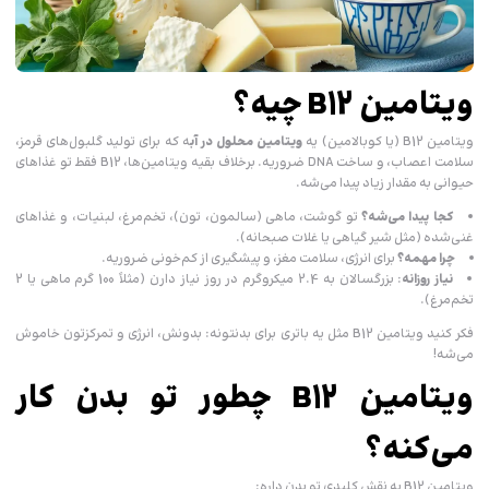
ویتامین B12 چیه؟
ویتامین B12 (یا کوبالامین) یه
ویتامین محلول در آب
ه که برای تولید گلبول‌های قرمز،
سلامت اعصاب، و ساخت DNA ضروریه. برخلاف بقیه ویتامین‌ها، B12 فقط تو غذاهای
حیوانی به مقدار زیاد پیدا می‌شه.
کجا پیدا می‌شه؟
تو گوشت، ماهی (سالمون، تون)، تخم‌مرغ، لبنیات، و غذاهای
غنی‌شده (مثل شیر گیاهی یا غلات صبحانه).
چرا مهمه؟
برای انرژی، سلامت مغز، و پیشگیری از کم‌خونی ضروریه.
نیاز روزانه
: بزرگسالان به 2.4 میکروگرم در روز نیاز دارن (مثلاً 100 گرم ماهی یا 2
تخم‌مرغ).
فکر کنید ویتامین B12 مثل یه باتری برای بدنتونه: بدونش، انرژی و تمرکزتون خاموش
می‌شه!
ویتامین B12 چطور تو بدن کار
می‌کنه؟
ویتامین B12 یه نقش کلیدی تو بدن داره: