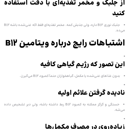
از جلبک و مخمر تغذیه‌ای با دقت استفاده
کنید
جلبک نوری B12 داره، ولی جذبش کمه. مخمر تغذیه‌ای فقط اگه غنی‌شده باشه B12
می‌ده.
اشتباهات رایج درباره ویتامین B12
این تصور که رژیم گیاهی کافیه
بدون غذاهای غنی‌شده یا مکمل، گیاهخواران حتماً کمبود B12 می‌گیرن.
نادیده گرفتن علائم اولیه
خستگی و گزگز ممکنه به کمبود B12 ربط داشته باشه، ولی دیر تشخیص داده
می‌شه.
زیاده‌روی در مصرف مکمل‌ها