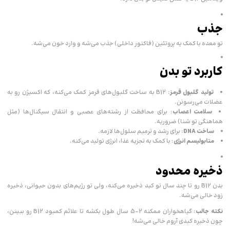
جذب
تو معده با کمک یه پروتئین (فاکتور داخلی) جذب می‌شه و وارد خون می‌شه.
کاربرد تو بدن
تولید گلبول قرمز
: B12 به ساخت گلبول‌های قرمز کمک می‌کنه، که اکسیژن رو به
عضلات می‌رسونن.
سلامت اعصاب
: برای محافظت از رشته‌های عصبی و انتقال سیگنال‌ها (مثل
هماهنگی تو شنا) ضروریه.
ساخت DNA
: برای رشد و ترمیم سلول‌ها لازمه.
متابولیسم انرژی
: با کمک به تجزیه غذا، انرژی تولید می‌کنه.
ذخیره محدود
بدن B12 رو تا چند سال تو کبد ذخیره می‌کنه، ولی تو رژیم‌های بدون حیوانی، ذخیره
زود خالی می‌شه.
نکته جالب
: گیاهخواران ممکنه 2-5 سال طول بکشه تا علائم کمبود B12 رو ببینن،
چون ذخیره کبدی آروم خالی می‌شه!