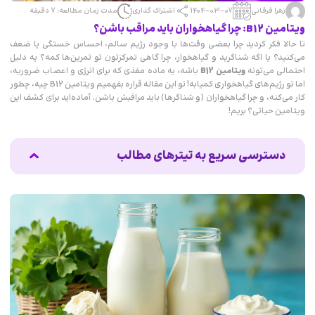
زهرا فرقانی
1404-03-07
اشتراک گذاری
مدت زمان مطالعه: 7 دقیقه
ویتامین B12: چرا گیاهخواران باید مراقب باشن؟
تا حالا فکر کردید چرا بعضی وقت‌ها با وجود رژیم سالم، احساس خستگی یا ضعف
می‌کنید؟ یا اگه شناگرید و گیاهخوار، چرا گاهی تمرکزتون تو تمرین‌ها کمه؟ یه دلیل
احتمالی می‌تونه
ویتامین B12
باشه، یه ماده مغذی که برای انرژی و اعصاب ضروریه،
اما تو رژیم‌های گیاهخواری کمیابه! تو این مقاله قراره بفهمیم ویتامین B12 چیه، چطور
کار می‌کنه، و چرا گیاهخواران (و شناگرها) باید مراقبش باشن. آماده‌اید برای کشف این
ویتامین حیاتی؟ بریم!
دسترسی سریع به تیترهای مطالب
ویتامین B12 چیه؟
ویتامین B12 چطور تو بدن کار می‌کنه؟
چرا ویتامین B12 برای بدن مهمه؟
چرا گیاهخواران باید مراقب باشن؟
ویتامین B12 و شنا: یه باتری برای عملکرد
چطور ویتامین B12 بیشتری دریافت کنیم؟
اشتباهات رایج درباره ویتامین B12
حالا چیکار کنیم؟
جمع‌بندی
منابع برای مطالعه بیشتر