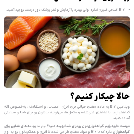
B12 اضافی ضرری نداره، ولی بهتره با آزمایش و نظر پزشک دوز درست رو پیدا کنید.
حالا چیکار کنیم؟
ویتامین B12 یه ماده مغذی حیاتی برای انرژی، اعصاب، و استقامته، به‌خصوص اگه
گیاهخوارید. با غذاهای غنی‌شده و مکمل‌ها، می‌تونید بدنتون رو برای شنا و سلامتی
آماده کنید.
دوست دارید رژیم گیاهخواری‌تون رو برای شنا بهینه کنید؟
تیم ما
برنامه‌های غذایی برای
گیاهخواران
داره که با B12 و مواد مغذی طراحی شده تا انرژی و عملکردتون رو به اوج