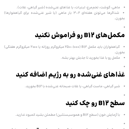
ماهی، گوشت، تخم‌مرغ، لبنیات، یا غذاهای غنی‌شده (شیر گیاهی، غلات).
شناگرها می‌تونن هفته‌ای 2-3 بار ماهی (یا شیر غنی‌شده برای گیاهخوارها)
بخورن.
مکمل‌های B12 رو فراموش نکنید
گیاهخواران باید مکمل B12 (250-1000 میکروگرم روزانه یا 2000 میکروگرم هفتگی)
بخورن.
مکمل رو با غذا بخورید تا جذبش بهتر بشه.
غذاهای غنی‌شده رو به رژیم اضافه کنید
شیر گیاهی، ماست گیاهی، یا غلات صبحانه غنی‌شده با B12 بخورید.
سطح B12 رو چک کنید
با آزمایش خون (سطح B12 و هموسیستئین) مطمئن بشید کمبود ندارید.