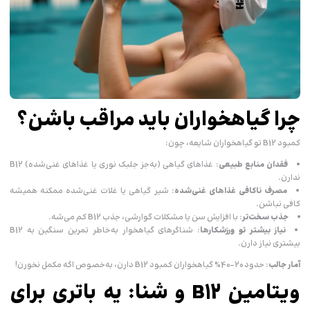
چرا گیاهخواران باید مراقب باشن؟
کمبود B12 تو گیاهخواران شایعه، چون:
فقدان منابع طبیعی
: غذاهای گیاهی (به‌جز جلبک نوری یا غذاهای غنی‌شده) B12
ندارن.
مصرف ناکافی غذاهای غنی‌شده
: شیر گیاهی یا غلات غنی‌شده ممکنه همیشه
کافی نباشن.
جذب سخت‌تر
: با افزایش سن یا مشکلات گوارشی، جذب B12 کم می‌شه.
نیاز بیشتر تو ورزشکارها
: شناگرهای گیاهخوار به‌خاطر تمرین سنگین به B12
بیشتری نیاز دارن.
آمار جالب
: حدود 20-40% گیاهخواران کمبود B12 دارن، به‌خصوص اگه مکمل نخورن!
ویتامین B12 و شنا: یه باتری برای