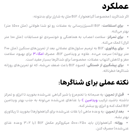
عملکرد
اگر شناگرید (مخصوصاً گیاهخوار)، B12 مثل یه شارژر برای بدنتونه:
برای استقامت
: B12 اکسیژن‌رسانی به عضلات رو تو شنا طولانی (مثل 1500 متر)
بهتر می‌کنه.
برای تمرکز
: سلامت اعصاب به هماهنگی و خونسردی تو مسابقات (مثل 100 متر
کرال) کمک می‌کنه.
برای ریکاوری
: B12 به ترمیم سلول‌های عضلانی بعد از تمرین‌های سنگین (مثل 200
متر پروانه) سرعت می‌ده. علاوه بر ویتامین B12، مصرف
امگا-3
برای بهبود سلامت
مغز و کاهش التهاب عضلات، مخصوصاً برای شناگرها بسیار مفید است.
برای پیشگیری از خستگی
: کمبود B12 باعث ضعف می‌شه، که تو تمرین‌های روزانه
شناگرها خطرناکه.
نکته عملی برای شناگرها
:
قبل از تمرین
: یه صبحانه با تخم‌مرغ یا شیر گیاهی غنی‌شده بخورید تا انرژی و تمرکز
داشته باشید.ترکیب
ویتامین C
با غذاهای غنی‌شده می‌تونه به جذب بهتر ویتامین
B12 کمک کنه و انرژی رو بیشتر کنه.
بعد از تمرین
: یه وعده ماهی (یا غلات غنی‌شده برای گیاهخوارها) بخورید تا ریکاوری
بهتر بشه.
روزانه
: گیاهخواران باید 250-500 میکروگرم مکمل B12 (یا 2-3 وعده غذای
غنی‌شده) مصرف کنن.