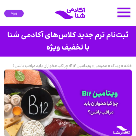
ورود
خانه
»
وبلاگ
»
عمومی
»
ویتامین B12: چرا گیاهخواران باید مراقب باشن؟