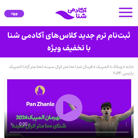
ورود
خانه
»
وبلاگ
»
المپیک
»
فینال شنا 100 متر کرال سینه (100 متر آزاد) المپیک
پاریس 2024