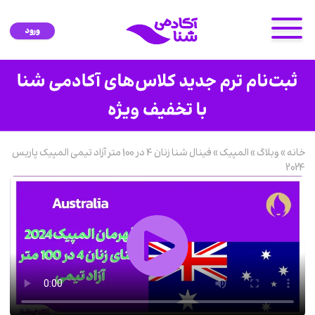
ورود
خانه
»
وبلاگ
»
المپیک
»
فینال شنا زنان 4 در 100 متر آزاد تیمی المپیک پاریس
2024