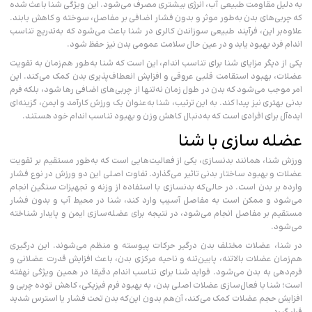
به دلیل مقاومت طبیعی آب، انرژی بیشتری مصرف می‌شود. این ویژگی شنا باعث شده
که چربی‌های بدن به‌طور موثر و بدون فشار اضافی بر مفاصل، سوخته و کاهش یابند.
علاوه‌بر این، فرآیند طبیعی سوزاندن کالری در شنا باعث می‌شود که به‌تدریج تناسب‌
اندام فرد بهبود یابد و در عین حال سلامت عمومی بدن نیز حفظ شود.
یکی از دیگر مزایای شنا برای تناسب اندام، این است که شنا به‌طور هم‌زمان به تقویت
عضلات، بهبود استقامت قلبی عروقی و افزایش انعطاف‌پذیری بدن کمک می‌کند. این
امر موجب می‌شود که بدن در طول زمان نه‌تنها از چربی‌های اضافی رها شود، بلکه فرم
بدنی بهتری نیز پیدا کند. به این ترتیب، شنا به‌عنوان یک ورزش کارآمد و ایمن، گزینه‌ای
ایده‌آل برای افرادی است که به‌دنبال کاهش وزن و بهبود تناسب‌ اندام خود هستند.
عضله سازی با شنا
ورزش شنا، همانند بدنسازی، یکی از فعالیت‌هایی است که به‌طور مستقیم بر تقویت
عضلات و بهبود ساختار بدنی تاثیر می‌گذارد. تفاوت اصلی این دو ورزش در نوع فشار
وارده بر بدن است. در حالی‌که بدنسازی با استفاده از وزنه و تجهیزات سنگین انجام
می‌شود و ممکن است به مفاصل آسیب وارد کند، شنا در محیط آب و بدون فشار
مستقیم بر مفاصل انجام می‌شود، در نتیجه برای عضله‌سازی ایمن‌ و پایدار شناخته
می‌شود.
در شنا، عضلات مختلف بدن درگیر حرکات پیوسته و منظم می‌شوند. این درگیری
هم‌زمان عضلات بالا‌تنه، پایین‌تنه و ناحیه مرکزی بدن، باعث افزایش قدرت عضلانی و
فرم‌دهی به بدن می‌شود. فواید شنا برای تناسب اندام دقیقا در همین ویژگی نهفته
است؛ شنا با فعال‌سازی عضلات اصلی بدن، به بهبود فرم فیزیکی، کاهش توده چربی و
افزایش حجم عضلات کمک می‌کند، آن‌هم بدون این‌که بدن تحت فشار یا استرس شدید