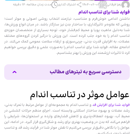
زهرا فرقانی
1404-02-01
اشتراک گذاری
مدت زمان مطالعه: 14 دقیقه
فواید شنا برای تناسب اندام
داشتن اندامی خوش‌فرم و متناسب، نیازمند انتخاب روشی اصولی و موثر است؛
روشی که علاوه‌بر تاثیرگذاری، با ساختار بدن نیز سازگار باشد. در میان انواع ورزش‌ها،
شنا به‌دلیل ماهیت پویا و محیط کم‌فشار خود، توجه بسیاری از متخصصان حوزه‌ی
تناسب‌ اندام را به خود جلب کرده است. این ورزش با درگیر کردن گروه‌های مختلف
عضلات، به افزایش قدرت بدنی، چربی‌سوزی و ارتقاء سلامت عمومی کمک می‌کند. در
ادامه‌ی مقاله، فواید شنا برای تناسب اندام را به‌صورت علمی و دقیق بررسی خواهیم
کرد تا تاثیرات ارزشمند این ورزش را بهتر بشناسیم.
دسترسی سریع به تیترهای مطالب
عوامل موثر در تناسب اندام
تاثیر شنا در تناسب اندام
عوامل موثر در تناسب اندام
نکات مهم برای رسیدن به تناسب اندام با شنا
فواید شنا برای افزایش قد
و تناسب‌ اندام به مجموعه‌ای از عوامل مرتبط با تحرک بدنی،
رشد عضلات و بهبود ساختار اسکلتی وابسته است. اجرای منظم حرکات کششی در
محیط آب، بهبود انعطاف‌پذیری و کاهش فشارهای وارده بر استخوان‌ها، شرایطی را
فراهم می‌کند که بدن در وضعیت بهتری برای رشد و شکل‌گیری قرار گیرد. در ادامه، این
عوامل را با نگاهی دقیق‌تر بررسی می‌کنیم تا نقش موثر شنا در فرآیند رشد قد و تناسب‌
اندام را بهتر درک کنیم.