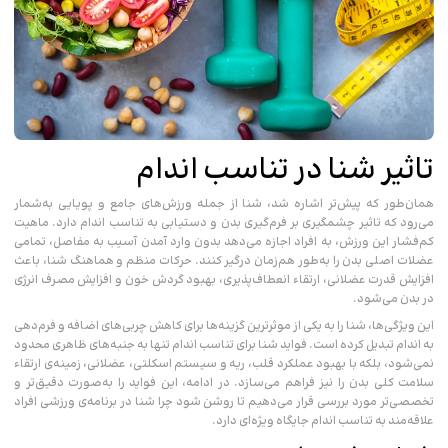
تاثیر شنا در تناسب اندام
همان‌طور که پیش‌تر اشاره شد، شنا از جمله ورزش‌های جامع و پویایی به‌شمار
می‌رود که تاثیر چشمگیری بر فرم‌گیری بدن و دستیابی به تناسب‌ اندام دارد. ماهیت
کم‌فشار این ورزش، به افراد اجازه می‌دهد بدون وارد آمدن آسیب به مفاصل، تمامی
عضلات اصلی بدن را به‌طور هم‌زمان درگیر کنند. حرکات منظم و هماهنگ شنا، باعث
افزایش قدرت عضلانی، ارتقاء انعطاف‌پذیری، بهبود گردش خون و افزایش مصرف انرژی
در بدن می‌شود.
این ویژگی‌ها، شنا را به یکی از موثرترین گزینه‌ها برای کاهش چربی‌های اضافه و فرم‌دهی
به اندام تبدیل کرده است. فواید شنا برای تناسب اندام تنها به جنبه‌های ظاهری محدود
نمی‌شود، بلکه با بهبود عملکرد قلب، ریه و سیستم اسکلتی‌، عضلانی، زمینه‌ی ارتقاء
سلامت کلی بدن را نیز فراهم می‌سازد. در ادامه، این فواید را به‌صورت دقیق‌تر و
تخصصی‌تر مورد بررسی قرار می‌دهیم تا روشن شود چرا شنا در برنامه‌ی ورزشی افراد
علاقه‌مند به تناسب‌ اندام جایگاه ویژه‌ای دارد.