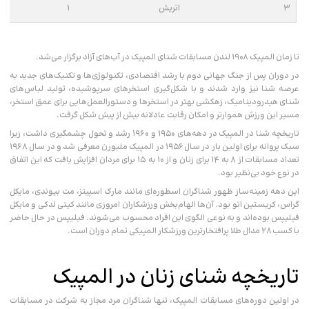
۳
اتریش
۱
تا زمان المپیک ۱۹۰۸ لندن مسابقات شنای المپیک در آب‌های آزاد برگزار می‌شد.
در دوران پس از جنگ جهانی دوم با رشد اقتصادی، تکنولوژی‌ها و تکنیک‌های جدید به
عرصه شنا نیز وارد شدند و با شکل‌گیری استخرهای سرپوشیده، تولید لباس‌های
شنای هیدرودینامیک، زهکشی بهتر در استخرها و دستورالعمل‌هایی برای عمق استخر،
مسیر این ورزش هموارتر و امکان رقابت عادلانه بیش از پیش شکل گرفت.
تاریخچه شنا در المپیک در دهه‌های ۱۹۵۰ و ۱۹۶۰ رشد و تحول چشمگیری داشت، زیرا
سبک پروانه برای اولین بار در سال ۱۹۵۶ در المپیک ملبورن معرفی شد و در سال ۱۹۶۸
تعداد مسابقات از ۸ به ۱۴ برای زنان و از ۱۰ به ۱۵ برای مردان افزایش یافت که این اتفاق
در نوع خود بی‌نظیر بود.
این دهه زمینه‌ساز ظهور شناگران اسطوره‌ای مانند مارک اسپیتز، مت بیوندی، مایکل
گراس، کریستین اتو بود. آن‌ها الهام‌بخش ورزشکاران امروزی مانند کیتی لدکی و مایکل
فیلیپس بوده‌اند و به نوعی الگوی این افراد محسوب می‌شوند. فیلیپس در حال حاضر
با کسب ۲۸ مدال طلا پرافتخارترین ورزشکار المپیکی تمام دوران است.
تاریخچه شنای زنان در المپیک
در اولین دوره‌های مسابقات المپیک، تنها شناگران مرد مجاز به شرکت در مسابقات