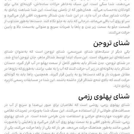
می‌دهند، شنا سگی است. این سبک به‌خاطر حرکات ساده‌اش، گزینه‌ای عالی برای
کودکان به‌حساب می‌آید. همان‌طور که از نامش پیداست، این شنا شباهت زیادی به
حرکات شناور سگ در آب دارد. در این شنا، بدن شناگر به‌صورت افقی قرار می‌گیرد و
سر او روی آب باقی می‌ماند، در‌حالی‌ که باید به جلو نگاه کند. دست‌ها به‌طور متناوب از
قسمت جلو به سمت زیر بدن و پاها با ضربات سریع و متوالی به‌سمت بالا و پایین
حرکت می‌کنند.
شنای تروجن
یکی دیگر از سبک‌های شنای غیررسمی، شنای تروجن است که به‌عنوان شنای
مسابقه‌ای نیز معروف است. این سبک ابتدا توسط شناگر ماهر، جان تروجن ابداع شد.
در شنای تروجن، بدن شناگر باید به‌طور کامل از سمت پهلو در آب قرار گیرد. دستان
شناگر باید به‌گونه‌ای در زیر آب حرکت کنند که آب را به عقب برانند، به‌طوری‌که بازوها در
مقابل صورت باز و کف دست‌ها رو به پایین قرار گیرند. همچنین، پاها باید به گونه‌ای
حرکت کنند که بالای تنه‌ی شناگر قرار داشته باشند. این شنا در مسابقات رسمی کاربرد
زیادی دارد.
شنای پهلوی رزمی
شنای پهلوی رزمی، روشی است که نظامیان برای عبور بی‌صدا و سریع از آب در
مسافت‌های طولانی از آن استفاده می‌کنند. این سبک شنا به‌ویژه در تمرینات نظامی
برای تقویت مهارت‌های حرکتی و استقامت بدن طراحی شده است. در شنای پهلوی
رزمی، شناگر به‌طور افقی و به سمت پهلو روی آب قرار می‌گیرد و پاهایش را به‌صورت
قیچی مانند به‌طور هماهنگ حرکت می‌دهد. هر بار که یکی از پاها حرکت می‌کند، یکی از
دستان شناگر نیز به سمت جلو می‌رود و دیگری به سمت عقب حرکت می‌کند. این