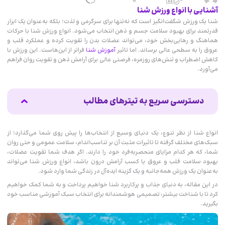
آشنایی با انواع ورزش شنا
شنا یک ورزش شگفت‌انگیز است که نه‌تنها برای سرگرمی و لذت؛ بلکه به‌عنوان یک ابزار
قدرتمند برای بهبود سلامت جسم و ذهن انتخاب می‌شود. انواع ورزش شنا با حرکات
هماهنگ و رهایی‌بخش خود، می‌تواند عضلات بدن را تقویت کرده و عملکرد قلب و
عروق را به سطحی عالی برساند. اما تاثیر
آموزش شنا
فراتر از این‌هاست. این ورزش با
کاهش اضطراب و تنش‌های روزمره، فرصتی عالی برای آرامش ذهن و تقویت روان فراهم
می‌آورد.
دسترسی سریع به تیترهای مطالب
انواع شنا رسمی
انواع شنای غیر رسمی
انواع شنا از نظر تنوع، یک دنیای وسیع از انتخاب‌ها را پیش روی شما می‌گذارد؛ از
دلایل استفاده از انواع شنا در استخر
سبک‌های مختلف گرفته تا تاثیرات مثبت آن بر تناسب‌اند
ام، سلامت عمومی و حتی روان
مزایای انواع شنا
شما، که هر کدام مزایای منحصربه‌فرد خود را دارند. اگر هدف شما تقویت عضلات،
کلام آخر
بهبود سلامت قلب و عروق یا کسب آرامش درون باشد، انواع ورزش شنا می‌تواند
به‌عنوان یک ورزش همه‌جانبه و یک گزینه ایده‌آل در زندگی شما وارد شود.
در این مقاله، به دنیای جذاب و پرکاربرد شنا خواهیم پرداخت و به شما کمک خواهیم
کرد تا با شناخت بیشتر، تصمیمی هوشمندانه برای انتخاب سبک آموزشی مناسب خود
بگیرید.