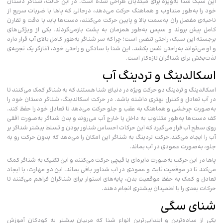
این سبک شنا به‌ویژه برای مبتدیان طراحی شده است. در این حالت، شناگر دستان
خود را به‌طور متناوب و هماهنگ حرکت می‌دهد، درحالی که پاها با ضربات سریع از
ناحیه‌ی مفصل ران به‌سمت بالا و پایین حرکت می‌کنند، دست‌ها باید با دقت و تقارن
کامل پیش بروند و سپس به‌طور همزمان به پشت بازمی‌گردند. یکی از ویژگی‌های
برجسته این سبک، راحتی تنفس است؛ چرا که سر شناگر به‌طور کامل بالای آب قرار دارد
و او می‌تواند به‌راحتی نفس بکشد. این شنا با سادگی و راحتی خود، آغازگر یک تجربه‌ی
لذت‌بخش برای شناگران تازه‌کار است.
اسکالدینگ و تردینگ آب
اسکالدینگ و تردینگ دو حرکت ویژه در دنیای شنا هستند که به شناگر کمک می‌کنند تا
در آب تعادل و کنترل بهتری داشته باشد. در حرکت اسکالدینگ، شناگر دستان خود را
به‌صورت چرخشی و هماهنگ به عقب و جلو حرکت می‌دهد تا تعادل خود را حفظ کند.
کف دست‌ها به‌طور متناوب به داخل یا خارج آب می‌روند و بدن شناگر به‌صورت افقی
روی سطح آب قرار می‌گیرد که این حرکات احساس شناور بودن و تسلط بیشتر شناگر بر
آب را ایجاد می‌کند.حرکت تردینگ به شناگر این امکان را می‌دهد که بدون حرکت رو به
جلو، به‌صورت عمودی در آب بماند.
پاها در این حرکت به‌صورت دایره‌ای یا قیچی حرکت می‌کنند و این تکنیک به شناگر کمک
می‌کند تا در موقعیت ثابت و عمودی در آب شناور باقی بماند. این دو مهارت، با ایجاد
تعادل و کمک به حفظ موقعیت بدن، پایه‌های استوار برای شناگران فراهم می‌کنند تا
حرکات بعدی را با اطمینان بیشتری انجام دهند.
شنای سگی
یکی از ساده‌ترین و ابتدایی‌ترین انواع شنا که مربیان بیشتر به کودکان آموزش