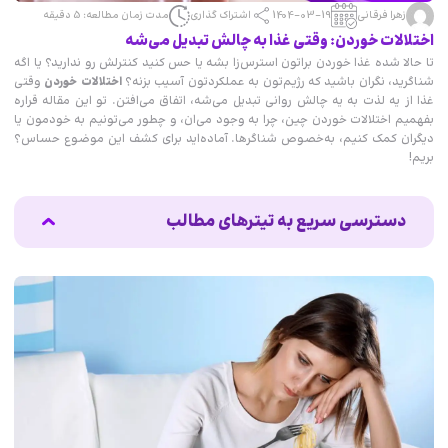
زهرا فرقانی
1404-03-19
اشتراک گذاری
مدت زمان مطالعه: 5 دقیقه
اختلالات خوردن: وقتی غذا به چالش تبدیل می‌شه
تا حالا شده غذا خوردن براتون استرس‌زا بشه یا حس کنید کنترلش رو ندارید؟ یا اگه
شناگرید، نگران باشید که رژیم‌تون به عملکردتون آسیب بزنه؟
اختلالات خوردن
وقتی
غذا از یه لذت به یه چالش روانی تبدیل می‌شه، اتفاق می‌افتن. تو این مقاله قراره
بفهمیم اختلالات خوردن چین، چرا به وجود می‌ان، و چطور می‌تونیم به خودمون یا
دیگران کمک کنیم، به‌خصوص شناگرها. آماده‌اید برای کشف این موضوع حساس؟
بریم!
دسترسی سریع به تیترهای مطالب
اختلالات خوردن چین؟
چرا اختلالات خوردن به وجود می‌ان؟
اختلالات خوردن و شنا: یه چالش بزرگ
چطور با اختلالات خوردن مقابله کنیم؟
اشتباهات رایج درباره اختلالات خوردن
حالا چیکار کنیم؟
جمع‌بندی
منابع برای مطالعه بیشتر