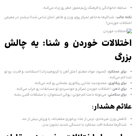
سابقه خانوادگی یا فرهنگ رژیم‌محور خطر رو زیاد می‌کنه.
نکته جالب
: شناگرها به‌خاطر تمرکز روی وزن و ظاهر (مثل لباس شنا) بیشتر در معرض
اختلالات خوردنن!
اختلالات خوردن و شنا: یه چالش
بزرگ
برای عملکرد
: کمبود مواد مغذی (مثل آهن یا کربوهیدرات) استقامت و قدرت رو تو
شنا کم می‌کنه.
برای ریکاوری
: محدودیت غذایی ریکاوری عضلانی رو کند می‌کنه.
برای ذهن
: اختلالات خوردن تمرکز و خونسردی تو مسابقات رو خراب می‌کنه.
برای سلامتی
: می‌تونه باعث کم‌خونی، پوکی استخوان، یا مشکلات قلبی بشه.
علائم هشدار
:
کاهش وزن غیرعادی، ترس از غذا، پرخوری مخفیانه، یا ورزش بیش از حد.
شناگرها ممکنه افت عملکرد یا خستگی شدید نشون بدن.