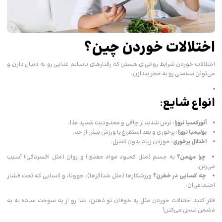
اختلالات خوردن چین؟
اختلالات خوردن شرایط روانی‌ای هستن که رفتارهای ناسالم غذایی رو به دنبال دارن و
می‌تونن سلامتی رو به خطر بندازن.
انواع شایع
:
آنورکسیا نروزا
: ترس شدید از چاقی و محدودیت شدید غذا.
بولیمیا نروزا
: پرخوری و بعد استفراغ یا ورزش بیش از حد.
اختلال پرخوری
: خوردن زیاد بدون کنترل.
چرا مهمن؟
به جسم (مثل کمبود مواد مغذی) و روان (مثل افسردگی) آسیب
می‌زنن.
چه کسایی در خطرن؟
ورزشکارها (مثل شناگرها)، جوونا، و کسایی که تحت فشار
اجتماعی‌ان.
فکر کنید اختلالات خوردن مثل یه طوفان تو ذهنن: غذا رو از یه سوخت ساده به یه
دشمن تبدیل می‌کنن!