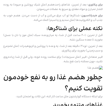
برای ریکاوری:
بعد از تمرین، غذاهای راحت‌هضم (مثل شیک پروتئین و میوه) به روده
فشار نمیارن و مواد مغذی رو سریع به عضلات می‌رسونن.
برای هیدراتاسیون:
شناگرها تو آب عرق می‌کنن و آب از دست می‌دن. هضم خوب به
جذب آب و الکترولیت‌ها (مثل سدیم و پتاسیم) کمک می‌کنه.
نکته عملی برای شناگرها:
قبل از تمرین: 1-2 ساعت قبل از شنا، یه میان‌وعده سبک (مثل موز یا نان با عسل)
بخورید تا معده سنگین نشه.
بعد از تمرین: تو 30 دقیقه بعد از شنا، یه وعده با پروتئین و کربوهیدرات (مثل تخم‌مرغ
و سیب‌زمینی) بخورید برای ریکاوری.
فیبر متعادل: فیبر (مثل سبزیجات) برای سلامت روده خوبه، ولی قبل از شنا زیاده‌روی
نکنید، چون ممکنه باعث نفخ بشه.
چطور هضم غذا رو به نفع خودمون
تقویت کنیم؟
برای اینکه دستگاه گوارشتون مثل ساعت کار کنه، این نکات رو امتحان کنید:
غذاهای متنوع بخورید