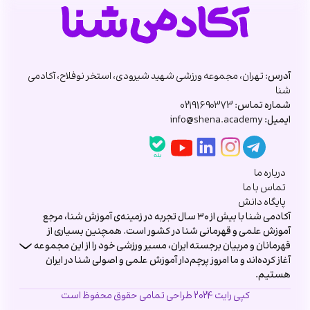
آدرس:
تهران، مجموعه ورزشی شهید شیرودی، استخر نوفلاح، آکادمی
شنا
شماره تماس:
02191690373
ایمیل:
info@shena.academy
درباره ما
تماس با ما
پایگاه دانش
آکادمی شنا با بیش از ۳۰ سال تجربه در زمینه‌ی آموزش شنا، مرجع
آموزش علمی و قهرمانی شنا در کشور است. همچنین بسیاری از
قهرمانان و مربیان برجسته ایران، مسیر ورزشی خود را از این مجموعه
آغاز کرده‌اند و ما امروز پرچم‌دار آموزش علمی و اصولی شنا در ایران
هستیم.
آکادمی شنا با سال ها تجربه در زمینه آموزش شنا ، اکنون با هدف ارائه سبک
کپی رایت 2024 طراحی تمامی حقوق محفوظ است
زندگی سالم در خدمت شماست. خدماتی که در آکادمی شنا ارائه میشوند