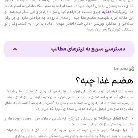
اون رو به انرژی و مواد مغذی تبدیل می‌کنه؟ یا وقتی تو استخر شنا می‌کنید، چطور
غذای صبحونه‌تون بهتون قدرت می‌ده؟ همه اینا به یه سفر شگفت‌انگیز به اسم هضم
غذا برمی‌گرده!
تغذیه
چیزی نیست جز فراهم کردن مواد لازم برای این سفر پیچیده. تو
این مقاله قراره بفهمیم هضم غذا چیه، از دهان تا روده چه مراحلی داره، و چرا برای
سلامتی و عملکرد ورزشی (مثل شنا) انقدر مهمه. آماده‌اید برای یه گشت‌وگذار تو
دستگاه گوارش؟ پس بزن بریم!
دسترسی سریع به تیترهای مطالب
هضم غذا چیه؟
هضم غذا چطور کار می‌کنه؟ مراحل سفر غذا
چرا هضم غذا برای بدن مهمه؟
هضم غذا چیه؟
هضم غذا و شنا: یه رابطه ویژه
چطور هضم غذا رو به نفع خودمون تقویت کنیم؟
هضم غذا فرآیندی تو بدنه که طی اون، غذاها به مولکول‌های کوچک‌تر (مثل قندها،
اشتباهات رایج درباره هضم غذا
اسیدهای آمینه، و اسیدهای چرب) تجزیه می‌شن تا بدن بتونه ازشون برای انرژی، رشد،
جمع‌بندی
و ترمیم استفاده کنه. به زبان ساده، هضم مثل یه آشپزخونه پیشرفته‌ست که غذای
خام رو به سوختی تبدیل می‌کنه که بدن شما رو سرپا نگه می‌داره.
کجا اتفاق می‌افته؟
تو دستگاه گوارش، که شامل دهان، مری، معده، روده‌ها، و
چند عضو کمکی مثل کبد و لوزالمعده‌ست.
چرا مهمه؟
بدون هضم درست، بدن نمی‌تونه مواد مغذی (مثل کربوهیدرات،
پروتئین، و ویتامین‌ها) رو جذب کنه، و این یعنی خستگی، ضعف، و حتی بیماری.