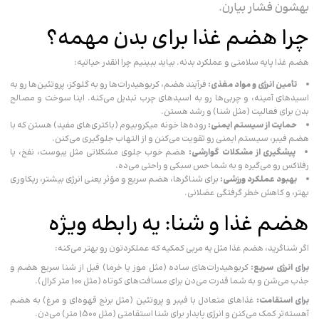
بهشون فشار بیارن.
چرا هضم غذا برای بدن مهمه؟
هضم غذا پایه سلامتی و عملکرد بدنه. بیاید ببینیم چرا انقدر حیاتیه:
تأمین انرژی و مواد مغذی:
فرآیند
هضم، کربوهیدرات‌ها رو به گلوکز، پروتئین‌ها رو به
اسیدهای آمینه، و چربی‌ها رو به اسیدهای چرب تبدیل می‌کنه. اینا سوخت و مصالح
بدن برای فعالیت (مثل شنا) و رشد هستن.
حمایت از سیستم ایمنی:
روده‌ها خونه میکروبیوم (باکتری‌های مفید) هستن که با
هضم فیبر، سیستم ایمنی رو تقویت می‌کنن و از التهاب جلوگیری می‌کنن.
پیشگیری از مشکلات گوارشی:
هضم خوب جلوی مشکلاتی مثل یبوست، نفخ، یا
رفلاکس رو می‌گیره و به شما حس سبکی و راحتی می‌ده.
بهبود عملکرد ورزشی:
برای شناگرها، هضم سریع و مؤثر یعنی انرژی بیشتر، ریکاوری
بهتر، و کاهش خطر گرفتگی عضلانی.
هضم غذا و شنا: یه رابطه ویژه
اگر شناگرید، هضم غذا مثل یه مربی کمکیه که عملکردتون رو بهتر می‌کنه:
برای انرژی سریع:
کربوهیدرات‌های ساده (مثل موز یا خرما) قبل از شنا سریع هضم و
جذب می‌شن و به شما قدرت می‌دن برای مسافت‌های کوتاه (مثل 100 متر کرال).
برای استقامت:
غذاهای متعادل با فیبر و پروتئین (مثل برنج قهوه‌ای و مرغ) به هضم
آهسته‌تر کمک می‌کنن و انرژی پایدار برای شنا استقامتی (مثل 1500 متر) می‌دن.