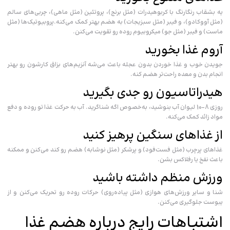
یه بشقاب رنگارنگ با کربوهیدرات (مثل برنج)، پروتئین (مثل ماهی)، چربی‌های سالم
(مثل آووکادو)، و فیبر (مثل سبزیجات) به هضم بهتر کمک می‌کنه.
پروبیوتیک‌ها (مثل
ماست) و فیبر (مثل جو) میکروبیوم روده رو تقویت می‌کنن.
آروم غذا بخورید
جویدن خوب و غذا خوردن بدون عجله باعث می‌شه آنزیم‌های بزاق کارشون رو بهتر
انجام بدن و معده راحت‌تر هضم کنه.
هیدراتاسیون رو جدی بگیرید
روزی 8-10 لیوان آب بنوشید، به‌خصوص اگه شناگرید. آب به حرکت غذا تو روده و دفع
مواد زائد کمک می‌کنه.
از غذاهای سنگین پرهیز کنید
غذاهای پرچرب (مثل فست‌فود) و پرشکر (مثل نوشابه) هضم رو کند می‌کنن و ممکنه
باعث نفخ یا رفلاکس بشن.
ورزش منظم داشته باشید
شنا و سایر ورزش‌های هوازی (مثل پیاده‌روی) حرکات روده رو تحریک می‌کنن و از
یبوست جلوگیری می‌کنن.
اشتباهات رایج درباره هضم غذا