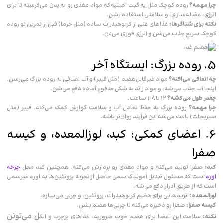
چرا مهمه؟
روده کوچک مثل یه گیت اصلیه که مواد مغذی رو به بدن می‌فرسته تا برای
انرژی، عضله‌سازی، و سلامتی استفاده بشن.
نکته برای شناگرها:
غذاهای غنی از کربوهیدرات ساده (مثل خرما) قبل از تمرین تو روده
کوچک سریع جذب می‌شن و انرژی فوری می‌دن.
5. روده بزرگ: ایستگاه آخر
چه اتفاقی می‌افته؟
مواد غیرقابل‌هضم (مثل فیبر) و آب اضافی به روده بزرگ می‌رسن.
اینجا آب جذب می‌شه، و مواد زائد به شکل مدفوع آماده دفع می‌شن.
چقدر طول می‌کشه؟
12 تا 48 ساعت.
چرا مهمه؟
روده بزرگ به حفظ تعادل آب و سلامت گوارش کمک می‌کنه. فیبر (مثل
سبزیجات) باعث می‌شه این فرآیند روان‌تر باشه.
6. اعضای کمکی: کبد، لوزالمعده، و کیسه
صفرا
کبد:
صفرا تولید می‌کنه و مواد مغذی رو پردازش می‌کنه. همچنین کبد محل
چرخه
اوره
است که مسئول تبدیل آمونیاک سمی حاصل از تجزیه پروتئین‌ها به اوره غیرسمی
است که از طریق ادرار دفع می‌شه.
لوزالمعده:
آنزیم‌هایی برای هضم کربوهیدرات، پروتئین، و چربی می‌سازه.
کیسه صفرا:
صفرا رو ذخیره می‌کنه تا چربی‌ها هضم بشن.
ل می‌تونن
نکته:
سلامت این اعضا برای هضم خوب ضروریه. غذاهای پرچرب و الک