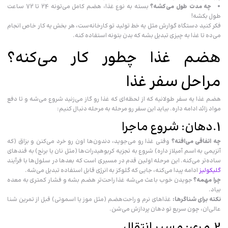
چه مدت طول می‌کشه؟
بسته به نوع غذا، هضم کامل می‌تونه 24 تا 72 ساعت
طول بکشه!
فکر کنید دستگاه گوارش مثل یه خط تولید تو کارخانه‌ست، هر بخش یه کار خاص انجام
می‌ده تا غذا به چیزی تبدیل بشه که بدن بتونه استفاده کنه.
هضم غذا چطور کار می‌کنه؟
مراحل سفر غذا
هضم غذا یه سفر طولانیه که از لحظه‌ای که غذا رو گاز می‌زنید شروع می‌شه و تا دفع
مواد زائد ادامه داره. بیاید این سفر رو مرحله به مرحله دنبال کنیم:
1.دهان: شروع ماجرا
چه اتفاقی می‌افته؟
وقتی غذا رو می‌جوید، دندون‌ها اون رو خرد می‌کنن و بزاق (که
آنزیمی به اسم آمیلاز داره) شروع به تجزیه کربوهیدرات‌ها (مثل نان یا برنج) به قندهای
ساده‌تر می‌کنه. این مرحله اولین قدم در مسیری است که بعدها در سلول‌ها با فرآیند
گلیکولیز
ادامه پیدا می‌کنه، جایی که گلوکز به انرژی قابل استفاده تبدیل می‌شه.
چرا مهمه؟
جویدن خوب باعث می‌شه غذا راحت‌تر هضم بشه و فشار کمتری به معده
بیاد.
نکته برای شناگرها:
غذاهای نرم و راحت‌هضم (مثل موز یا اسموتی) قبل از تمرین شنا
عالی‌ان، چون سریع تو دهان پردازش می‌شن.
2.مری: مسیر انتقال