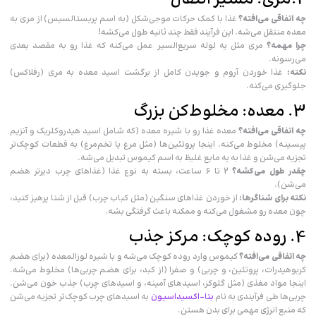
چه اتفاقی می‌افته؟
غذا با کمک حرکات موجی‌شکل (به اسم پریستالسیس) از مری به
معده منتقل می‌شه. این فرآیند فقط چند ثانیه طول می‌کشه!
چرا مهمه؟
مری مثل یه لوله سریع‌السیر عمل می‌کنه که غذا رو به مقصد بعدی
می‌رسونه.
نکته:
غذا خوردن آروم و جویدن کامل از برگشت اسید معده به مری (رفلاکس)
جلوگیری می‌کنه.
3. معده: مخلوط‌کن بزرگ
چه اتفاقی می‌افته؟
معده غذا رو با شیره معده (که شامل اسید هیدروکلریک و آنزیم
پپسینه) مخلوط می‌کنه. اینجا پروتئین‌ها (مثل مرغ یا تخم‌مرغ) به قطعات کوچک‌تر
تجزیه می‌شن و غذا به یه مایع غلیظ به اسم کیموس تبدیل می‌شه.
چقدر طول می‌کشه؟
2 تا 6 ساعت، بسته به نوع غذا (غذاهای چرب دیرتر هضم
می‌شن).
نکته برای شناگرها:
از خوردن غذاهای سنگین (مثل کباب چرب) قبل از شنا پرهیز کنید،
چون معده رو مشغول می‌کنه و ممکنه باعث گرفتگی بشه.
4. روده کوچک: مرکز جذب
چه اتفاقی می‌افته؟
کیموس وارد روده کوچک می‌شه و با شیره لوزالمعده (برای هضم
کربوهیدرات، پروتئین، و چربی) و صفرا (از کبد، برای هضم چربی‌ها) مخلوط می‌شه.
اینجا مواد مغذی (مثل گلوکز، اسیدهای آمینه، و اسیدهای چرب) جذب خون می‌شن.
چربی‌ها طی فرآیندی به نام
بتا-اکسیداسیون
به اسیدهای چرب کوچک‌تر تجزیه می‌شن
که منبع انرژی مهمی برای بدن هستن.