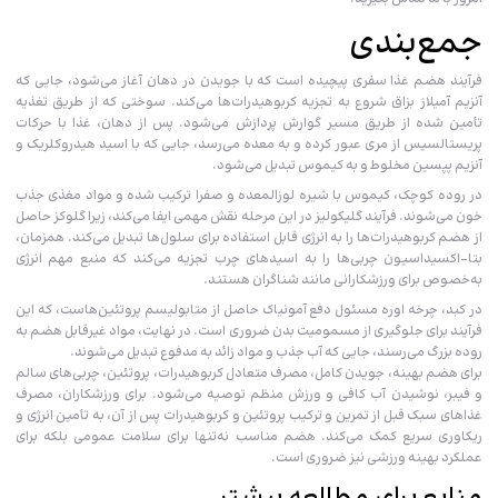
جمع‌بندی
فرآیند هضم غذا سفری پیچیده است که با جویدن در دهان آغاز می‌شود، جایی که
آنزیم آمیلاز بزاق شروع به تجزیه کربوهیدرات‌ها می‌کند. سوختی که از طریق تغذیه
تأمین شده از طریق مسیر گوارش پردازش می‌شود. پس از دهان، غذا با حرکات
پریستالسیس از مری عبور کرده و به معده می‌رسد، جایی که با اسید هیدروکلریک و
آنزیم پپسین مخلوط و به کیموس تبدیل می‌شود.
در روده کوچک، کیموس با شیره لوزالمعده و صفرا ترکیب شده و مواد مغذی جذب
خون می‌شوند. فرآیند گلیکولیز در این مرحله نقش مهمی ایفا می‌کند، زیرا گلوکز حاصل
از هضم کربوهیدرات‌ها را به انرژی قابل استفاده برای سلول‌ها تبدیل می‌کند. همزمان،
بتا-اکسیداسیون چربی‌ها را به اسیدهای چرب تجزیه می‌کند که منبع مهم انرژی
به‌خصوص برای ورزشکارانی مانند شناگران هستند.
در کبد، چرخه اوره مسئول دفع آمونیاک حاصل از متابولیسم پروتئین‌هاست، که این
فرآیند برای جلوگیری از مسمومیت بدن ضروری است. در نهایت، مواد غیرقابل هضم به
روده بزرگ می‌رسند، جایی که آب جذب و مواد زائد به مدفوع تبدیل می‌شوند.
برای هضم بهینه، جویدن کامل، مصرف متعادل کربوهیدرات، پروتئین، چربی‌های سالم
و فیبر، نوشیدن آب کافی و ورزش منظم توصیه می‌شود. برای ورزشکاران، مصرف
غذاهای سبک قبل از تمرین و ترکیب پروتئین و کربوهیدرات پس از آن، به تأمین انرژی و
ریکاوری سریع کمک می‌کند. هضم مناسب نه‌تنها برای سلامت عمومی بلکه برای
عملکرد بهینه ورزشی نیز ضروری است.