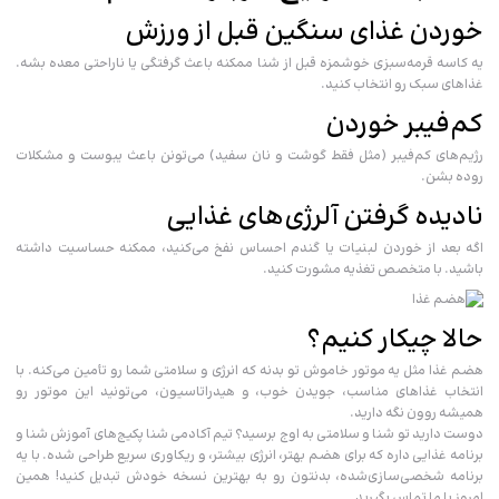
خوردن غذای سنگین قبل از ورزش
یه کاسه قرمه‌سبزی خوشمزه قبل از شنا ممکنه باعث گرفتگی یا ناراحتی معده بشه.
غذاهای سبک رو انتخاب کنید.
کم‌فیبر خوردن
رژیم‌های کم‌فیبر (مثل فقط گوشت و نان سفید) می‌تونن باعث یبوست و مشکلات
روده بشن.
نادیده گرفتن آلرژی‌های غذایی
اگه بعد از خوردن لبنیات یا گندم احساس نفخ می‌کنید، ممکنه حساسیت داشته
باشید. با متخصص تغذیه مشورت کنید.
حالا چیکار کنیم؟
هضم غذا مثل یه موتور خاموش تو بدنه که انرژی و سلامتی شما رو تأمین می‌کنه. با
انتخاب غذاهای مناسب، جویدن خوب، و هیدراتاسیون، می‌تونید این موتور رو
همیشه روون نگه دارید.
دوست دارید تو شنا و سلامتی به اوج برسید؟ تیم آکادمی شنا پکیج‌های آموزش شنا و
برنامه غذایی داره که برای هضم بهتر، انرژی بیشتر، و ریکاوری سریع طراحی شده. با یه
برنامه شخصی‌سازی‌شده، بدنتون رو به بهترین نسخه خودش تبدیل کنید! همین
امروز با ما تماس بگیرید.