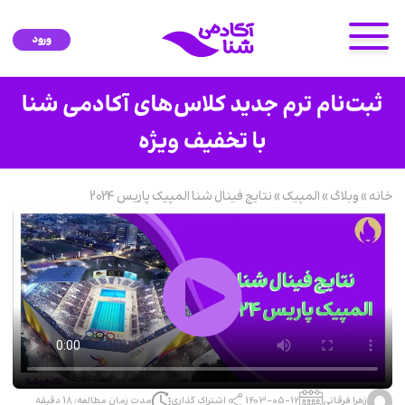
ورود
خانه
»
وبلاگ
»
المپیک
»
نتایج فینال شنا المپیک پاریس 2024
زهرا فرقانی
1403-05-12
اشتراک گذاری
مدت زمان مطالعه: 18 دقیقه