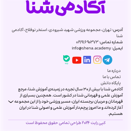
آدرس:
تهران، مجموعه ورزشی شهید شیرودی، استخر نوفلاح، آکادمی
شنا
شماره تماس:
02191690373
ایمیل:
info@shena.academy
درباره ما
تماس با ما
پایگاه دانش
آکادمی شنا با بیش از ۳۰ سال تجربه در زمینه‌ی آموزش شنا، مرجع
آموزش علمی و قهرمانی شنا در کشور است. همچنین بسیاری از
قهرمانان و مربیان برجسته ایران، مسیر ورزشی خود را از این مجموعه
آغاز کرده‌اند و ما امروز پرچم‌دار آموزش علمی و اصولی شنا در ایران
هستیم.
آکادمی شنا با سال ها تجربه در زمینه آموزش شنا ، اکنون با هدف ارائه سبک
کپی رایت 2024 طراحی تمامی حقوق محفوظ است
زندگی سالم در خدمت شماست. خدماتی که در آکادمی شنا ارائه میشوند
عبارتند از:
آموزش شنای رایگان
،
آموزش شنای خصوصی
،
آموزش شنای آقایان