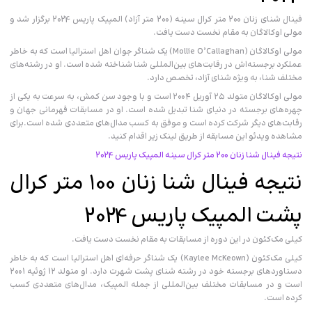
فینال شنای زنان 200 متر کرال سینه (200 متر آزاد) المپیک پاریس 2024 برگزار شد و
مولی اوکالاگان به مقام نخست دست یافت.
مولی اوکالاگان (Mollie O’Callaghan) یک شناگر جوان اهل استرالیا است که به خاطر
عملکرد برجسته‌اش در رقابت‌های بین‌المللی شنا شناخته شده است. او در رشته‌های
مختلف شنا، به ویژه شنای آزاد، تخصص دارد.
مولی اوکالاگان متولد ۲۵ آوریل ۲۰۰۴ است و با وجود سن کمش، به سرعت به یکی از
چهره‌های برجسته در دنیای شنا تبدیل شده است. او در مسابقات قهرمانی جهان و
رقابت‌های دیگر شرکت کرده است و موفق به کسب مدال‌های متعددی شده است.برای
مشاهده ویدئو این مسابقه از طریق لینک زیر اقدام کنید.
نتیجه فینال شنا زنان 200 متر کرال سینه المپیک پاریس 2024
نتیجه فینال شنا زنان 100 متر کرال
پشت المپیک پاریس 2024
کیلی مک‌کئون در این دوره از مسابقات به مقام نخست دست یافت.
کیلی مک‌کئون (Kaylee McKeown) یک شناگر حرفه‌ای اهل استرالیا است که به خاطر
دستاوردهای برجسته خود در رشته شنای پشت شهرت دارد. او متولد ۱۲ ژوئیه ۲۰۰۱
است و در مسابقات مختلف بین‌المللی از جمله المپیک، مدال‌های متعددی کسب
کرده است.