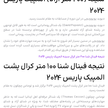
2024
دیوید پوپوویچی در این دوره از مسابقات به مقام نخست رسید.
دیوید پوپوویچی (David Popovici) یک شناگر رومانیایی است که به طور قابل توجهی
در رشته شنای آزاد تخصص دارد و به یکی از چهره‌های برجسته شنا در سطح
بین‌المللی تبدیل شده است. او متولد 15 سپتامبر 2004 در بخارست، رومانی است.
پوپوویچی در سنین بسیار کم شروع به شنا کرد و به سرعت مهارت‌های خود را نشان
داد. او در رقابت‌های ملی و بین‌المللی موفقیت‌های بسیاری کسب کرده است.برای
مشاهده ویدئو این مسابقه از طریق لینک زیر اقدام کنید.
نتیجه فینال شنا 200 متر کرال سینه المپیک پاریس 2024
نتیجه فینال شنا 100 متر کرال پشت
المپیک پاریس 2024
فینال شنا 100 متر کرال پشت المپیک پاریس 2024 برگزار شد و توماس چچکون به مقام
نخست رسید.
توماس چِچکون (Thomas Ceccon) یک شناگر حرفه‌ای اهل ایتالیا است که به خاطر
مهارت‌های برجسته‌اش در رشته‌های مختلف شنا، به ویژه در شنای آزاد و شنای
مختلط، شهرت یافته است. او متولد 27 ژانویه 2001 است و یکی از شناگران نسل جدید