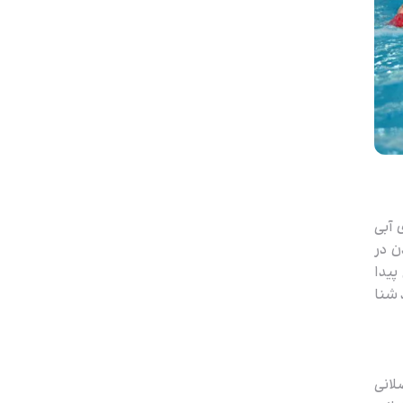
 آبی
ن در
پیدا
 شنا
لانی