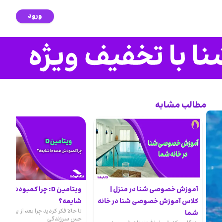
ورود
مطالب مشابه
آموزش خصوصی شنا در منزل |
ویتامین D: چرا کمبودش ه
کلاس آموزش خصوصی شنا در خانه
شایعه؟
تا حالا فکر کردید چرا بعد از یه روز آ
شما
حس سرزندگی