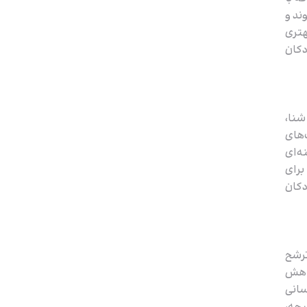
ند و
هتری
دکان
شنا،
‌های
ه‌ای
برای
دکان
ترشح
کاهش
سانی