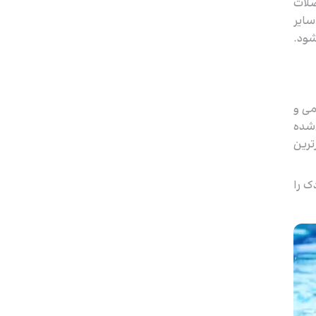
ضلات
سایر
شود.
می و
‌شده
ترین
ک را