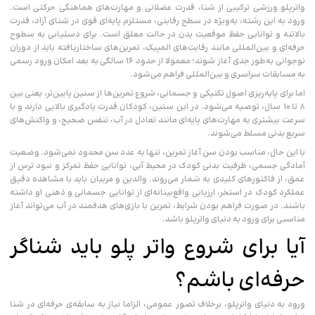
واترپلو ورزشی ترکیبی از شنا، قدرت عضلانی و مهارت‌های هماهنگی حرکتی است.
ورود به این رشته، به‌ویژه در سطح رقابتی، مستلزم پایه‌ای قوی در شنای آزاد، قدرت
بالاتنه و توانایی حفظ موقعیت بدن در حالت معلق است. برای دستیابی به سطوح
حرفه‌ای و بین‌المللی مانند رقابت‌های المپیک، تمرین‌های ساختاریافته باید از دوران
نوجوانی به‌طور جدی آغاز شوند؛ معمولا از حدود ۱۶ سالگی به بعد امکان ورود رسمی
به مسابقات سراسری و بین‌المللی فراهم می‌شود.
اما برای پایه‌ریزی اصول تکنیکی و جسمانی، شروع تمرین‌ها از سنین پایین‌تر، یعنی بین
۸ تا ۱۰ سال، توصیه می‌شود. در این سنین، کودکان قدرت یادگیری بالایی دارند و با
سرعت بیشتری به مهارت‌های پایه‌ای مانند تعادل در آب، تنفس صحیح، و واکنش‌های
سریع بدنی مسلط می‌شوند.
با این حال، مناسب بودن سن آغاز تمرین، تنها به عدد سن محدود نمی‌شود. وضعیت
آمادگی جسمی، ظرفیت بدنی کودک در محیط آبی، توانایی حفظ تمرکز و نبود ترس از
عمق، از فاکتورهای کلیدی به شمار می‌روند. والدین و مربیان باید با مشاهده دقیق
عملکرد کودک در استخر، ارزیابی واقع‌بینانه‌ای از توانایی جسمانی و ذهنی او داشته
باشند. در صورت فراهم بودن شرایط، تمرین با بازی‌های هدفمند در آب می‌تواند آغاز
مناسبی برای ورود به دنیای واترپلو باشد.
آیا برای شروع واتر پلو باید شناگر
حرفه‌ای باشم؟
ورود به دنیای واترپلو، برخلاف تصور عمومی، الزاما نیاز به سابقه‌ی حرفه‌ای در شنا