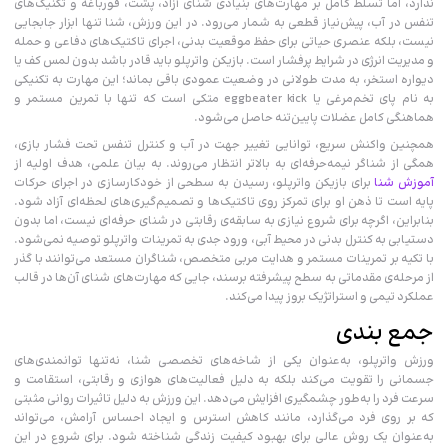
ندارد، اما تسلط کامل بر مهارت‌های بنیادی شنای آزاد، پشت، قورباغه و تکنیک‌های
تنفس در آب، پیش‌نیاز قطعی به شمار می‌رود. در این ورزش، شنا تنها ابزار جابجایی
نیست، بلکه عنصری حیاتی برای حفظ موقعیت بدنی، اجرای تاکتیک‌های دفاعی و حمله
و مدیریت انرژی در شرایط پرفشار است. بازیکن واترپلو باید قادر باشد بدون لمس کف یا
دیواره استخر، به مدت طولانی در وضعیت عمودی باقی بماند؛ این مهارت به تکنیکی
به نام پای تخم‌مرغی یا eggbeater kick متکی است که تنها با تمرین مستمر و
هماهنگی کامل عضلات پایین‌تنه حاصل می‌شود.
همچنین واکنش سریع، توانایی تغییر جهت در آب و کنترل تنفس تحت فشار بازی،
همگی از شناگر نیمه‌حرفه‌ای به بالاتر انتظار می‌روند. به بیان علمی، هدف اولیه از
آموزش شنا
برای بازیکن واترپلو، رسیدن به سطحی از خودکارسازی در اجرای حرکات
پایه است تا ذهن او برای تمرکز روی تاکتیک‌ها و تصمیم‌گیری‌های لحظه‌ای آزاد شود.
بنابراین، اگرچه برای شروع نیازی به سابقه‌ی رقابتی در شنای حرفه‌ای نیست، اما بدون
دستیابی به کنترل بدنی در محیط آبی، ورود جدی به تمرینات واترپلو توصیه نمی‌شود.
با تکیه بر تمرینات مستمر و هدایت مربی متخصص، شناگران مستعد می‌توانند با گذر
از مرحله‌ی مقدماتی به سطح پیشرفته برسند، جایی که مهارت‌های شنای آن‌ها در قالب
عملکرد تیمی و استراتژیک بروز پیدا می‌کند.
جمع بندی
ورزش واترپلو، به‌عنوان یکی از شاخه‌های تخصصی شنا، نه‌تنها توانمندی‌های
جسمانی را تقویت می‌کند بلکه به دلیل فعالیت‌های هوازی و رقابتی، استقامت و
سرعت فرد را به‌طور چشمگیری افزایش می‌دهد. این ورزش به دلیل تاثیرات روانی مثبتی
که بر روی فرد می‌گذارد، مانند کاهش استرس و ایجاد احساس آرامش، می‌تواند
به‌عنوان یک روش عالی برای بهبود کیفیت زندگی شناخته شود. برای شروع در این