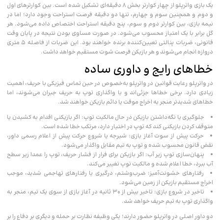
یک بازی واترپلو از چهار کوارتر بخش ۸ دقیقه‌ای تشکیل شده است. بین کوارترهای اول
و دوم و همچنین سوم و چهارم، تنها دو دقیقه فرصت استراحت وجود دارد؛ اما در
نیمه بازی، بین کوارتر دوم و سوم، پنج دقیقه استراحت اختصاص داده می‌شود. هر
گل برابر با یک امتیاز محسوب می‌شود. در صورت مساوی بودن نتیجه در پایان وقت
قانونی، ضربات پنالتی تعیین‌کننده برنده خواهند بود. این ضربات از فاصله ۵ متری
دروازه انجام می‌شوند و هر بازیکن فرصت شوت مستقیم خواهد داشت.
خطاهای رایج و داوری ساده
در واترپلو رعایت قوانین در واترپلو به‌خصوص در حین تماس فیزیکی با حریف، اهمیت
زیادی دارد. برخی خطاها جزئی‌اند و با واگذاری توپ به حریف جبران می‌شوند، اما
خطاهای شدیدتر منجر به اخراج موقت یا دائم بازیکن خواهند شد.
جلوگیری یا نگه‌داشتن بازیکن در حال مالکیت توپ: اگر بازیکنی اقدام به کشیدن یا
متوقف کردن بازیکنی کند که توپ در اختیار دارد، مرتکب خطا شده است.
حرکت پیش از سوت آغاز بازی: شیرجه یا شروع حرکت پیش از اعلام رسمی داور،
نقض قانون محسوب شده و توپ به تیم مقابل واگذار می‌شود.
پنهان‌سازی توپ زیر آب: اگر بازیکن برای فرار از فشار حریف، توپ را عمدا زیر سطح
آب ببرد، خطا اعلام شده و مالکیت توپ تغییر می‌کند.
رفتارهای خشونت‌آمیز: ضرب‌وشتم، درگیری یا رفتارهای تهاجمی شدید، موجب
اخراج مستقیم بازیکن از زمین می‌شود.
تاخیر در شروع بازی: تاخیر بیش از ۳۰ ثانیه در آغاز بازی از سوی یک تیم، منجر به
واگذاری توپ به تیم حریف خواهد شد.
دو داور اصلی در واترپلو حضور دارند؛ یکی وظیفه نظارت بر حمله و دیگری بر دفاع را بر