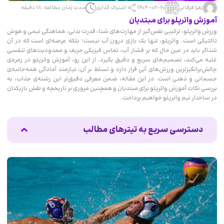
زهرا فرقانی
1404-02-20
اشتراک گذاری
مدت زمان مطالعه: 18 دقیقه
آموزش واترپلو برای مبتدیان
ورزش واترپلو، ترکیبی نفس‌گیر از مهارت‌های شنا، قدرت بدنی، هماهنگی تیمی و هوش
تاکتیکی است. واترپلو، تنها یک بازی درون آب نیست؛ بلکه عرصه‌ای‌ است که در آن
شناگر باید در عین حال که بر فشار آب، تماس فیزیکی حریف و محدودیت‌های تنفسی
غلبه می‌کند، تصمیم‌های سریع و دقیق بگیرد. از این رو، آموزش واترپلو در زمره‌ی
چالش‌برانگیزترین ورزش‌های آبی قرار دارد و تسلط بر آن، نیازمند آمادگی همه‌جانبه‌ی
جسمانی و ذهنی‌ است. در این مقاله، ضمن معرفی دقیق‌تر این رشته‌ی جذاب، به
بررسی نکات آموزش واترپلو برای مبتدیان و همچنین مروری بر تاریخچه و نقش بازیکنان
در ساختار تیم واترپلو خواهیم پرداخت.
دسترسی سریع به تیترهای مطالب
واترپلو چیست؟
آشنایی پایه با اصول و قوانین واترپلو
تجهیزات مورد نیاز برای شروع ورزش واترپلو
مهارت‌های پایه برای شروع واترپلو
تمرینات ساده برای شروع در آب
از چه سنی می‌توان واتر پلو را شروع کرد؟
آیا برای شروع واتر پلو باید شناگر حرفه‌ای باشم؟