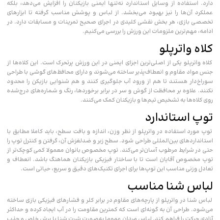
دارد. استفاده از وسایل استاندارد نه‌تنها ایمنی بازیکنان را افزایش می‌دهد، بلکه
عملکرد آن‌ها را نیز بهبود می‌بخشد. از لباس و پوشش مناسب گرفته تا ابزارهای
تخصصی بازی، هر بخش نقشی کلیدی در اجرای صحیح تمرینات و مسابقات دارد. در
ادامه، مهم‌ترین ملزومات این ورزش را بررسی می‌کنیم.
کلاه واترپلو
کلاه واترپلو یکی از اصلی‌ترین اجزای ایمنی در این ورزش پرتحرک است. این کلاه‌ها از
جنس مواد مقاوم و انعطاف‌پذیر ساخته می‌شوند و دارای محافظ‌های گوشی با طراحی
سوراخ‌دار هستند تا هم از ورود آب جلوگیری کنند و هم شنوایی بازیکن را محدود
نکنند. علاوه بر محافظت از گوش و سر در برابر برخوردها، رنگ و شماره‌های درج‌شده
روی کلاه‌ها به تشخیص تیم‌ها و بازیکنان کمک می‌کنند.
توپ استاندارد
توپ مورد استفاده در واترپلو از نظر وزن، اندازه و بافت سطح، باید کاملا مطابق با
استانداردهای بین‌المللی طراحی شود. سطح زبر و ضدلغزش آن، گرفتن و کنترل توپ را
حتی در شرایط مرطوب آسان‌تر می‌کند. توپ مخصوص بانوان معمولا کمی کوچک‌تر از
توپ مخصوص آقایان است تا با ساختار فیزیکی بازیکنان هماهنگ باشد. انعطاف و
تعادل وزنی مناسب این توپ‌ها برای اجرای تکنیک‌های دقیق و سریع، حیاتی است.
لباس شنا مناسب
لباس شنا در واترپلو از پارچه‌های مقاوم در برابر کلر و فشارهای فیزیکی بازی ساخته
می‌شود. طراحی آن به گونه‌ای است که کمترین مقاومت را در آب ایجاد کرده و حداکثر
آزادی حرکت را فراهم کند. لباس مردان عموما به‌صورت شرت شنا با برش خاص و جذب