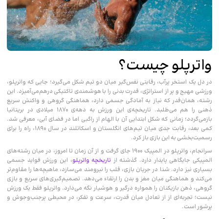
واترپلو چیست؟
در دل یک استخر پرآب، رقابتی نفس‌گیر میان دو تیم شکل می‌گیرد؛ جایی که واترپلو،
ورزشی مهیج و پر از استراتژی، قدرت بدنی را با هوشمندی تاکتیکی درهم‌می‌آمیزد. این
رشته، همان‌قدر که نیاز به آمادگی جسمی دارد، هماهنگی گروهی و واکنش سریع
ذهنی را هم می‌طلبد. تاریخچه‌ی این ورزش به دهه‌ی ۱۸۷۰ میلادی در بریتانیا
بازمی‌گردد؛ زمانی که شکل ابتدایی آن با الهام از راگبی اما در فضای آبی، معرفی شد.
کمی بعد، رقابت جدی میان تیم‌های انگلستان و اسکاتلند در سال ۱۸۹۰، راه را برای
رسمیت‌بخشی به این بازی باز کرد.
سرانجام، واترپلو در المپیک ۱۹۰۰ جای گرفت و از آن زمان تا امروز، در میان رشته‌های
المپیکی جایگاهی پایدار دارد. گذشته از
تاریخچه واترپلو
، این ورزش فواید جسمی
بسیاری نیز دارد. شنا در جریان بازی، قلب را نیرومند می‌سازد، ماهیچه‌ها را مقاوم‌تر
می‌کند و هماهنگی میان مغز و بدن را ارتقاء می‌دهد. تصمیم‌گیری‌های سریع و بازی
گروهی، ذهن بازیکنان را همواره درگیر و هوشیار نگه می‌دارد. واترپلو فقط یک ورزش
نیست؛ تجربه‌ای از از تعادل میان قدرت، سرعت و تفکر، در محیطی پرجنب‌وجوش و
پرشور ا‌ست.