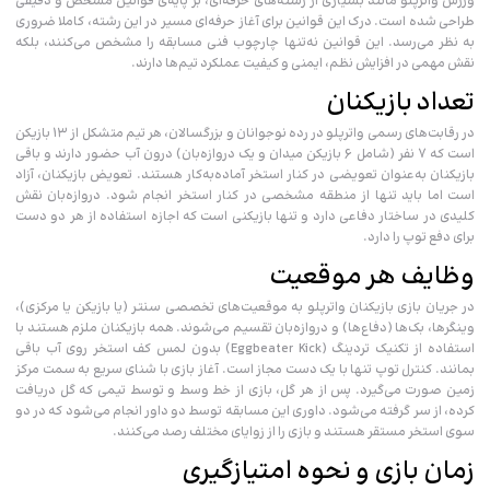
ورزش واترپلو مانند بسیاری از رشته‌های حرفه‌ای، بر پایه‌ی قوانین مشخص و دقیقی
طراحی شده است. درک این قوانین برای آغاز حرفه‌ای مسیر در این رشته، کاملا ضروری
به نظر می‌رسد. این قوانین نه‌تنها چارچوب فنی مسابقه را مشخص می‌کنند، بلکه
نقش مهمی در افزایش نظم، ایمنی و کیفیت عملکرد تیم‌ها دارند.
تعداد بازیکنان
در رقابت‌های رسمی واترپلو در رده نوجوانان و بزرگسالان، هر تیم متشکل از ۱۳ بازیکن
است که ۷ نفر (شامل 6 بازیکن میدان و یک دروازه‌بان) درون آب حضور دارند و باقی
بازیکنان به‌عنوان تعویضی در کنار استخر آماده‌به‌کار هستند. تعویض بازیکنان، آزاد
است اما باید تنها از منطقه مشخصی در کنار استخر انجام شود. دروازه‌بان نقش
کلیدی در ساختار دفاعی دارد و تنها بازیکنی‌ است که اجازه استفاده از هر دو دست
برای دفع توپ را دارد.
وظایف هر موقعیت
در جریان بازی بازیکنان واترپلو به موقعیت‌های تخصصی سنتر (یا بازیکن یا مرکزی)،
وینگرها، بک‌ها (دفاع‌ها) و دروازه‌بان تقسیم می‌شوند. همه بازیکنان ملزم هستند با
استفاده از تکنیک تردینگ (Eggbeater Kick) بدون لمس کف استخر روی آب باقی
بمانند. کنترل توپ تنها با یک دست مجاز است. آغاز بازی با شنای سریع به سمت مرکز
زمین صورت می‌گیرد. پس از هر گل، بازی از خط وسط و توسط تیمی که گل دریافت
کرده، از سر گرفته می‌شود. داوری این مسابقه توسط دو داور انجام می‌شود که در دو
سوی استخر مستقر هستند و بازی را از زوایای مختلف رصد می‌کنند.
زمان بازی و نحوه امتیازگیری