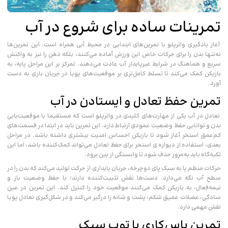
تمرینات ساده برای شروع در آب
آغاز یادگیری واترپلو با تمرین‌های ابتدایی در محیط آبی همراه است. این تمرین‌ها
نه‌تنها بدن را برای حرکات خاص این ورزش آماده می‌کنند، بلکه ذهن را نیز به واکنش
سریع و هماهنگ در شرایط غیرپایدار آب عادت می‌دهند. تمرکز بر این مراحل پایه، به
بازیکن کمک می‌کند تا تسلط کامل‌تری بر موقعیت‌های پویا در جریان بازی به دست
آورد.
تمرین حفظ تعادل و ایستادن در آب
تعادل در آب یکی از مهارت‌های کلیدی در واترپلو است که مستقیما با موقعیت‌یابی
بدن و توانایی حفظ وضعیت عمودی ارتباط دارد. این تمرین باید در ابتدا در قسمت‌های
کم‌عمق استخر آغاز شود تا بازیکن احساس امنیت بیشتری داشته باشد. در مراحل
بعدی، استفاده از دیواره ی استخر برای حفظ تعادل می‌تواند کمک‌کننده باشد، اما این
تکیه‌گاه باید به‌مرور حذف شود تا وابستگی از بین برود.
حرکات منظم پا به سبک پای دوچرخه، جریان پایداری از حرکت تولید می‌کند که بدن را در
سطح آب نگه می‌دارد. دست‌ها نقش تثبیت‌کننده دارند؛ با حفظ وضعیت باز و
نیمه‌فعال، به بازیکن کمک می‌کنند موقعیت خود را کنترل کند. این تمرین در عین
سادگی، عضلات عمیق شکم، پشت و شانه را درگیر می‌کند و در شکل‌گیری تعادل پویا
نقش مهمی دارد.
تمرین پاس‌کاری با توپ سبک