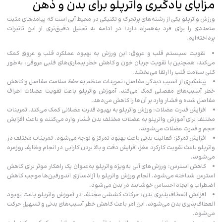
مزایای یادگیری واترپلو برای بدن و ذهن
ورزش واترپلو یکی از رشته‌های پرتحرک و تکنیکی در محیط آبی است که پیامدهای مثبت
متعددی را برای فرد به‌همراه دارد؛ در ادامه به تحلیل دقیق‌تری از این تاثیرات
پرداخته‌ایم.
تقویت سیستم قلب و عروق: این ورزش به بهبود عملکرد قلب و عروق کمک
می‌کند، همچنین با تقویت جریان خون و کاهش خطر بیماری‌های قلبی عروقی، به‌طور
کلی سلامت قلب را ارتقا می‌بخشد.
پیشگیری از آسیب دیدگی مفاصل: تمرینات منظم به حفظ سلامت مفاصل و کاهش
خطر آسیب‌های مفصلی کمک می‌کند. آموزش واترپلو باعث تقویت عضلات اطراف
مفاصل شده و فشار وارد بر آن‌ها را کاهش می‌دهد.
افزایش قدرت عضلات: ورزش واترپلو به بهبود قدرت عضلانی کمک می‌کند. تمرینات
مختلف برای آموزش واترپلو به عضلات مختلف بدن فشار وارد می‌کنند و باعث افزایش
حجم و قدرت عضلات می‌شوند.
افزایش تمرکز: فعالیت بدنی باعث بهبود تمرکز و توجه می‌شود. تمرینات مختلف در
واترپلو باعث تقویت کارکرد مغز، افزایش دقت و بالا بردن کارایی در انجام وظایف روزمره
می‌شوند.
کاهش استرس: ورزش‌های آبی به‌ویژه واترپلو به‌عنوان یک راهکار موثر برای کاهش
استرس شناخته می‌شود. انجام ورزش واترپلو با آزادسازی اندورفین‌ها موجب کاهش
اضطراب و ایجاد احساس خوشایند در بدن می‌شود.
افزایش انعطاف‌پذیری بدن: حرکات کششی مختلف در آموزش واترپلو باعث بهبود
انعطاف‌پذیری بدن می‌شوند. این امر باعث کاهش خطر آسیب‌های بدنی و تسهیل حرکت
می‌شود.