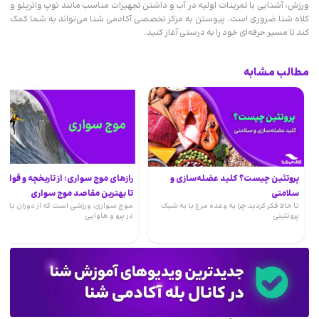
ورزش، آشنایی با تمرینات اولیه در آب و داشتن تجهیزات مناسب مانند توپ واترپلو و
کلاه شنا ضروری است. پیوستن به مرکز تخصصی آکادمی شنا می‌تواند به شما کمک
کند تا مسیر حرفه‌ای خود را به درستی آغاز کنید.
مطالب مشابه
پروتئین چیست؟ کلید عضله‌سازی و
رازهای موج سواری: از تاریخچه و قوانی
سلامتی
تا بهترین مقاصد موج سواری
تا حالا فکر کردید چرا یه وعده مرغ یا یه شیک
موج سواری، ورزشی است که از دوران باست
پروتئینی
در پرو و هاوایی