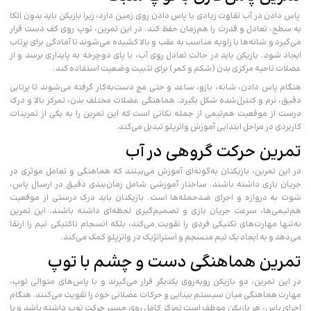
پاس دادن در آب تفاوت زیادی با پاس دادن روی زمین دارد، زیرا بازیکن باید بدون اتکا
به سطح، تعادل و قدرت را هم‌زمان حفظ کند. در این تمرین، توپ روی کف دست قرار
می‌گیرد و شانه‌ها با زاویه مناسب به عقب و بالا کشیده می‌شوند تا آمادگی برای پرتاب
ایجاد شود. بازیکن باید در حالت تعادل روی آب، با پای دوچرخه به پایداری برسد و از
عضلات ناحیه مرکزی بدن (شکم و کمر) برای تثبیت وضعیت استفاده کند.
هنگام پاس دادن، شانه، بازو، ساعد و حتی مچ دست‌به‌کار گرفته می‌شوند تا پرتابی
دقیق، نرم و کنترل‌شده شکل بگیرد. هماهنگی عضلات مختلف بدن، تمرکز بالا و درک
درست از موقعیت هم‌تیمی از جمله نکاتی است که این تمرین را به یکی از تمرینات
کاربردی در مراحل ابتدایی آموزش واترپلو تبدیل می‌کند.
تمرین حرکت گروهی در آب
در این تمرین، بازیکنان به‌گونه‌ای آموزش می‌بینند که هماهنگی و تعامل موثری در
جریان بازی داشته باشند. ساختار آموزشی شامل زمان‌بندی دقیق در ارسال پاس،
شوت به دروازه و اجرای ضدحمله‌ها است. بازیکنان باید درک درستی از موقعیت
هم‌تیمی‌ها، سرعت جریان بازی و تصمیم‌گیری لحظه‌ای داشته باشند. این تمرین
نه‌تنها مهارت‌های تکنیکی فردی را تقویت می‌کند، بلکه انسجام تاکتیکی تیم را ارتقا
می‌دهد و به ایجاد یک تیم منسجم و استراتژیک در واترپلو کمک می‌کند.
تمرین هماهنگی دست و چشم با توپ
در این تمرین، دو بازیکن روبه‌روی یکدیگر قرار می‌گیرند و با پاس‌های متوالی توپ،
مهارت هماهنگی میان سیستم بینایی و حرکات عضلانی خود را تقویت می‌کنند. هنگام
اجرای پاس، هر بازیکن موظف است تمرکز کامل روی مسیر حرکت توپ داشته باشد و با